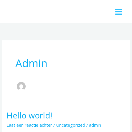
Ga
naar
de
inhoud
Admin
Hello world!
Hello
world!
Laat een reactie achter
/
Uncategorized
/
admin