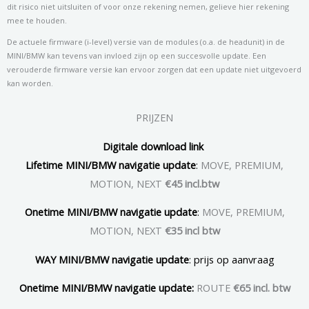
dit risico niet uitsluiten of voor onze rekening nemen, gelieve hier rekening
mee te houden.
De actuele firmware (i-level) versie van de modules (o.a. de headunit) in de
MINI/BMW kan tevens van invloed zijn op een succesvolle update. Een
verouderde firmware versie kan ervoor zorgen dat een update niet uitgevoerd
kan worden.
PRIJZEN
Digitale download link
Lifetime MINI/BMW navigatie update
:
MOVE, PREMIUM,
MOTION, NEXT
€45 incl.btw
Onetime MINI/BMW navigatie update
:
MOVE, PREMIUM,
MOTION, NEXT
€35 incl btw
WAY MINI/BMW navigatie update
: prijs op aanvraag
Onetime MINI/BMW navigatie update:
ROUTE
€65 incl. btw