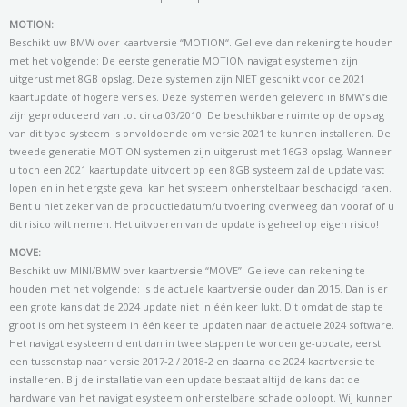
MOTION:
Beschikt uw BMW over kaartversie “MOTION“. Gelieve dan rekening te houden
met het volgende: De eerste generatie MOTION navigatiesystemen zijn
uitgerust met 8GB opslag. Deze systemen zijn NIET geschikt voor de 2021
kaartupdate of hogere versies. Deze systemen werden geleverd in BMW’s die
zijn geproduceerd van tot circa 03/2010. De beschikbare ruimte op de opslag
van dit type systeem is onvoldoende om versie 2021 te kunnen installeren. De
tweede generatie MOTION systemen zijn uitgerust met 16GB opslag. Wanneer
u toch een 2021 kaartupdate uitvoert op een 8GB systeem zal de update vast
lopen en in het ergste geval kan het systeem onherstelbaar beschadigd raken.
Bent u niet zeker van de productiedatum/uitvoering overweeg dan vooraf of u
dit risico wilt nemen. Het uitvoeren van de update is geheel op eigen risico!
MOVE:
Beschikt uw MINI/BMW over kaartversie “MOVE”. Gelieve dan rekening te
houden met het volgende: Is de actuele kaartversie ouder dan 2015. Dan is er
een grote kans dat de 2024 update niet in één keer lukt. Dit omdat de stap te
groot is om het systeem in één keer te updaten naar de actuele 2024 software.
Het navigatiesysteem dient dan in twee stappen te worden ge-update, eerst
een tussenstap naar versie 2017-2 / 2018-2 en daarna de 2024 kaartversie te
installeren. Bij de installatie van een update bestaat altijd de kans dat de
hardware van het navigatiesysteem onherstelbare schade oploopt. Wij kunnen