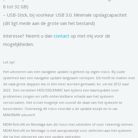
8 tot 32 GB)
– USB-Stick, bij voorkeur USB 3.0. Minimale opslagcapaciteit
(dit ligt mede aan de grote van het bestand)
Interesse? Neemt u dan
contact
op met mij voor de
mogelijkheden.
Let op!:
Het uitvoeren van een navigatie update is geheel op eigen risico. Bij oude
systemen kan een navigatie update langzaam verlopen. Dit heeft te maken met
de vaak grote stappen die in één keer worden gemaakt, bv. versie 2012 naar
2023. Een versleten HDD/SSD/EMMC kan tijdens een kaartupdate voor
problemen zorgen en zelfs onherstelbare schade aan het systeem
veroorzaken. Het is niet mogelijk om vooraf de staat van het systeem te
beoordelen. Overweeg dit risico voordat u de update koopt en in uw
MINI/BMW uitvoert!
MDM Retrofit en Montage kan dit risico niet uitsluiten of voor rekening nemen.
MDM Retrofit en Montage is niet aansprakelijk voor defecten aan het systeem
die na het uitvoeren van een update optreden.